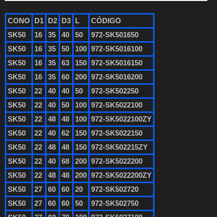
CONO
D1
D2
D3
L
CÓDIGO
SK50
16
35
40
50
972-SK501650
SK50
16
35
50
100
972-SK5016100
SK50
16
35
63
150
972-SK5016150
SK50
16
35
60
200
972-SK5016200
SK50
22
40
40
50
972-SK502250
SK50
22
40
50
100
972-SK5022100
SK50
22
48
48
100
972-SK5022100ZY
SK50
22
40
62
150
972-SK5022150
SK50
22
48
48
150
972-SK502215ZY
SK50
22
40
68
200
972-SK5022200
SK50
22
48
48
200
972-SK5022200ZY
SK50
27
60
60
20
972-SK502720
SK50
27
60
60
50
972-SK502750