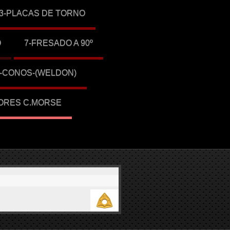
3-PLACAS DE TORNO
O
7-FRESADO A 90º
1-CONOS-(WELDON)
ORES C.MORSE