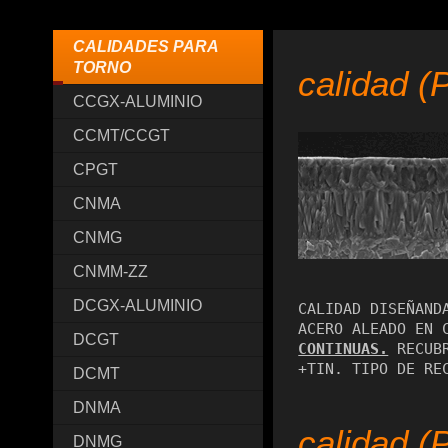
CALIDADES PARA
TORNO
calidad (
CCGX-ALUMINIO
CCMT/CCGT
CPGT
CNMA
CNMG
CNMM-ZZ
DCGX-ALUMINIO
CALIDAD DISEÑAND
ACERO ALEADO EN 
DCGT
CONTINUAS.
 RECUB
DCMT
DNMA
calidad (
DNMG