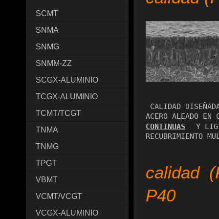
SCMT
SNMA
SNMG
SNMM-ZZ
SCGX-ALUMINIO
TCGX-ALUMINIO
 CALIDAD DISEÑADA PARA EL TORNEADO DE ACERO  Y 
TCMT/TCGT
ACERO ALEADO EN 
CONTINUAS
 Y LIG
TNMA
TNMG
TPGT
calidad (
VBMT
P40
VCMT/VCGT
VCGX-ALUMINIO