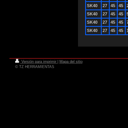
SK40
27
45
45
SK40
27
45
45
SK40
27
45
45
SK40
27
45
45
Versión para imprimir
|
Mapa del sitio
© TZ HERRAMIENTAS