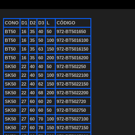
CONO
D1
D2
D3
L
CÓDIGO
BT50
16
35
40
50
972-BT501650
BT50
16
35
50
100
972-BT5016100
BT50
16
35
63
150
972-BT5016150
BT50
16
35
60
200
972-BT5016200
SK50
22
40
40
50
972-BT502250
SK50
22
40
50
100
972-BT5022100
SK50
22
40
62
150
972-BT5022150
SK50
22
40
68
200
972-BT5022200
SK50
27
60
60
20
972-BT502720
SK50
27
60
60
50
972-BT502750
SK50
27
60
70
100
972-BT5027100
SK50
27
60
78
150
972-BT5027150