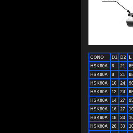
CONO
D1
D2
L
HSK80A
6
21
8
HSK80A
8
21
8
HSK80A
10
24
9
HSK80A
12
24
9
HSK80A
14
27
9
HSK80A
16
27
1
HSK80A
18
33
1
HSK80A
20
33
1