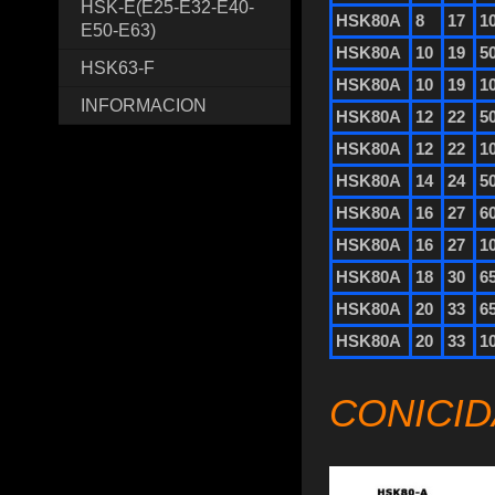
HSK-E(E25-E32-E40-
HSK80A
8
17
1
E50-E63)
HSK80A
10
19
5
HSK63-F
HSK80A
10
19
1
INFORMACION
HSK80A
12
22
5
HSK80A
12
22
1
HSK80A
14
24
5
HSK80A
16
27
6
HSK80A
16
27
1
HSK80A
18
30
6
HSK80A
20
33
6
HSK80A
20
33
1
CONICID