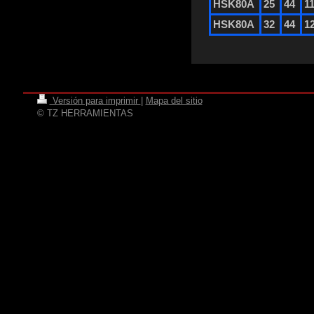
HSK80A
25
44
1
HSK80A
32
44
1
Versión para imprimir
|
Mapa del sitio
© TZ HERRAMIENTAS