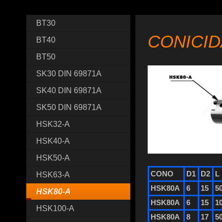
BT30
CONICID
BT40
BT50
SK30 DIN 69871A
SK40 DIN 69871A
SK50 DIN 69871A
HSK32-A
HSK40-A
HSK50-A
CONO
D1
D2
L
HSK63-A
HSK80A
6
15
5
HSK80-A
HSK80A
6
15
1
HSK100-A
HSK80A
8
17
5