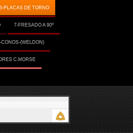
3-PLACAS DE TORNO
O
7-FRESADO A 90º
1-CONOS-(WELDON)
ORES C.MORSE