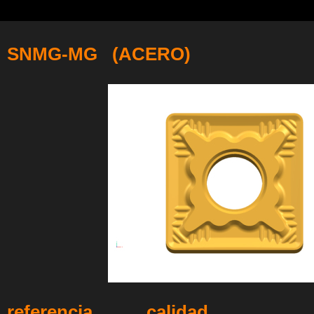
SNMG-MG (ACERO)
referencia calidad