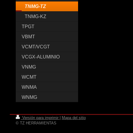
TNMG-TZ
TNMG-KZ
TPGT
VBMT
VCMT/VCGT
VCGX-ALUMINIO
VNMG
WCMT
WNMA
WNMG
Versión para imprimir
|
Mapa del sitio
© TZ HERRAMIENTAS