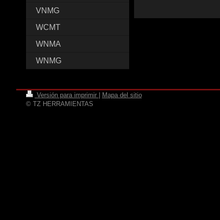
VNMG
WCMT
WNMA
WNMG
Versión para imprimir
|
Mapa del sitio
© TZ HERRAMIENTAS