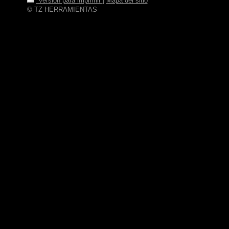
Versión para imprimir
|
Mapa del sitio
© TZ HERRAMIENTAS