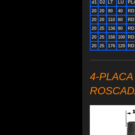
d1
D2
LT
LU
PL
20
20
90
40
RD
20
20
110
60
RD
20
25
136
80
RD
20
25
156
100
RD
20
25
176
120
RD
4-PLACA
ROSCAD