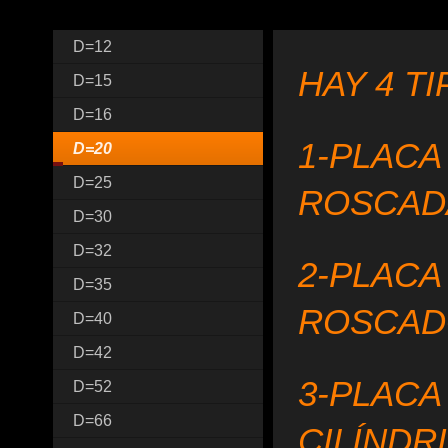
D=12
HAY 4 T
D=15
D=16
1-PLACA
D=20
D=25
ROSCAD
D=30
D=32
2-PLACA
D=35
ROSCA
D=40
D=42
3-PLACA
D=52
D=66
CILÍNDR