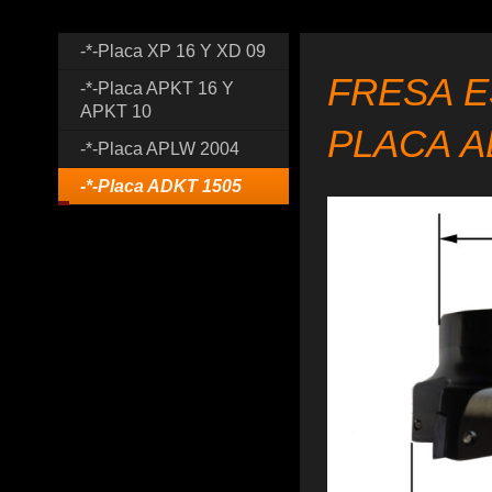
-*-Placa XP 16 Y XD 09
FRESA E
-*-Placa APKT 16 Y
APKT 10
PLACA A
-*-Placa APLW 2004
-*-Placa ADKT 1505