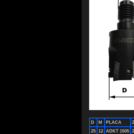
D
M
PLACA
25
12
ADKT 1505