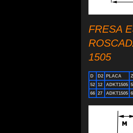
FRESA E
ROSCAD
1505
D
D2
PLACA
52
12
ADKT1505
66
27
ADKT1505