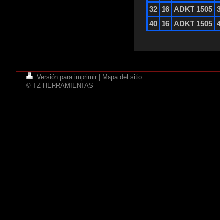
32
16
ADKT 1505
40
16
ADKT 1505
Versión para imprimir
|
Mapa del sitio
© TZ HERRAMIENTAS