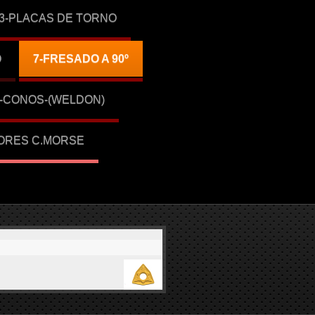
3-PLACAS DE TORNO
O
7-FRESADO A 90º
1-CONOS-(WELDON)
ORES C.MORSE